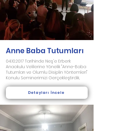
Anne Baba Tutumları
04.10.2017
Tarihinde Neş'e Erberk
Anaokulu Velilerine Yönelik "Anne-Baba
Tutumları ve Olumlu Disiplin Yöntemleri"
Konulu Seminerimizi Gerçekleştirdik..
Detayları İncele