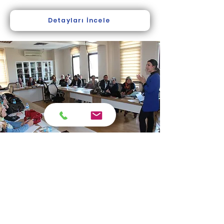
Detayları İncele
Okul ve Aile İlişkileri -
Zor Öğrenen Çocuklar
12.10.2015
ve
13.10.2015
Tarihlerinde AEP
Kapsamında "Okul ve Aile İlişkileri, Zor
Öğrenen Çocuklar" Konulu Seminerleri