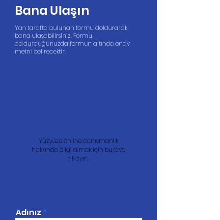
Bana Ulaşın
Yan tarafta bulunan formu doldurarak
bana ulaşabilirsiniz. Formu
doldurduğunuzda formun altında onay
metni belirecektir.
Yüz Yüze Online
Danışmanlık
Yüzyüze online danışmanlık
hakkında bilgi almak için buraya
tıklayın.
Adınız