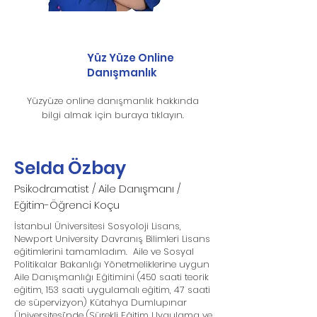
Yüz Yüze Online
Danışmanlık
Yüzyüze online danışmanlık hakkında
bilgi almak için buraya tıklayın.
Selda Özbay
Psikodramatist / Aile Danışmanı /
Eğitim-Öğrenci Koçu
İstanbul Üniversitesi Sosyoloji Lisans,
Newport University Davranış Bilimleri Lisans
eğitimlerini tamamladım. Aile ve Sosyal
Politikalar Bakanlığı Yönetmeliklerine uygun
Aile Danışmanlığı Eğitimini (450 saati teorik
eğitim, 153 saati uygulamalı eğitim, 47 saati
de süpervizyon) Kütahya Dumlupınar
Üniversitesi’nde (Sürekli Eğitim Uygulama ve