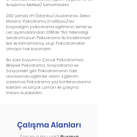
Araştırma Merkezi) tamamladım.
2012 yılında I.P.I (İstanbul Uluslararası Zerka
Moreno Psikodrama Ensititüsü)’da
başladığım psikodrama eğitiminin temel ve
üst aşamalarından 2018’de “Rol Yetersizliği
Sendromunun Psikodrama İle İncelenmesi”
tezi ile tamamlamış olup Psikodramatist
olmaya hak kazandım.
Bu süre boyunca Çocuk Psikodraması,
Bireysel Psikodrama, Sosyodrama ve
Sosyometri gibi Psikodramanın özel
alanlarında eğitimler aldım. Eğitimim
süresince Psikodrama yaz konferanslarına
katıldım ve birçok uzman ile çalışma
imkânı bulabildim.
Çalışma Alanları
Sorunuz mu var?
Buraya