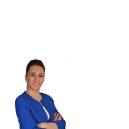
Çalışma
Alanlarım
İncelemek için tıklayın.